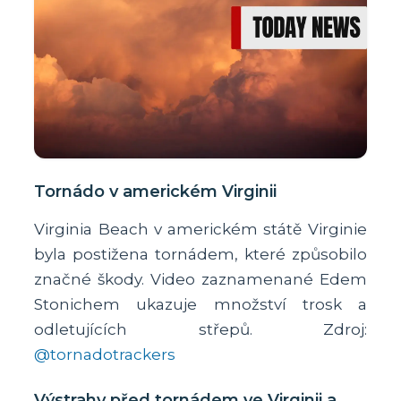
Tornádo v americkém Virginii
Virginia Beach v americkém státě Virginie
byla postižena tornádem, které způsobilo
značné škody. Video zaznamenané Edem
Stonichem ukazuje množství trosk a
odletujících střepů. Zdroj:
@tornadotrackers
Výstrahy před tornádem ve Virginii a