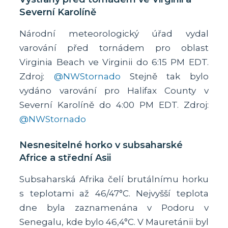
Severní Karolíně
Národní meteorologický úřad vydal
varování před tornádem pro oblast
Virginia Beach ve Virginii do 6:15 PM EDT.
Zdroj:
@NWStornado
Stejně tak bylo
vydáno varování pro Halifax County v
Severní Karolíně do 4:00 PM EDT. Zdroj:
@NWStornado
Nesnesitelné horko v subsaharské
Africe a střední Asii
Subsaharská Afrika čelí brutálnímu horku
s teplotami až 46/47°C. Nejvyšší teplota
dne byla zaznamenána v Podoru v
Senegalu, kde bylo 46,4°C. V Mauretánii byl