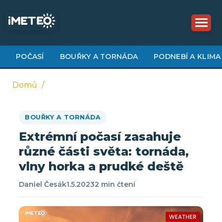
Přejít
k
hlavnímu
obsahu
POČASÍ
BOUŘKY A TORNÁDA
PODNEBÍ A KLIMA
Domů
Drobečková
BOUŘKY A TORNÁDA
navigace
Extrémní počasí zasahuje
různé části světa: tornáda,
vlny horka a prudké deště
Daniel Česák
1.5.2023
2 min čtení