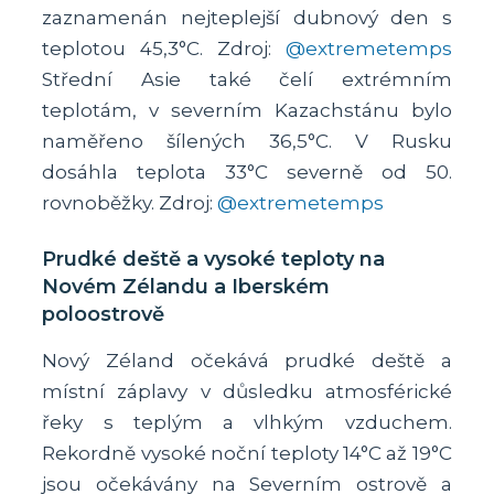
zaznamenán nejteplejší dubnový den s
teplotou 45,3°C. Zdroj:
@extremetemps
Střední Asie také čelí extrémním
teplotám, v severním Kazachstánu bylo
naměřeno šílených 36,5°C. V Rusku
dosáhla teplota 33°C severně od 50.
rovnoběžky. Zdroj:
@extremetemps
Prudké deště a vysoké teploty na
Novém Zélandu a Iberském
poloostrově
Nový Zéland očekává prudké deště a
místní záplavy v důsledku atmosférické
řeky s teplým a vlhkým vzduchem.
Rekordně vysoké noční teploty 14°C až 19°C
jsou očekávány na Severním ostrově a