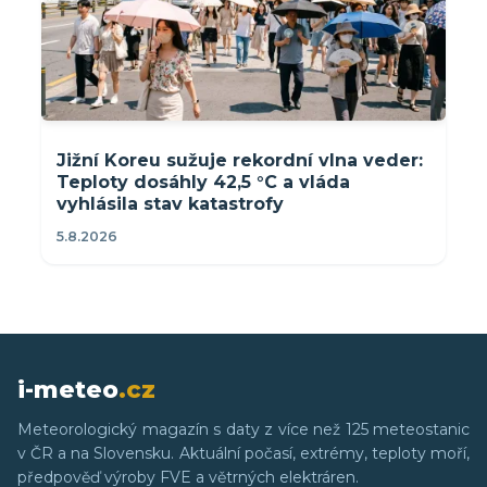
Jižní Koreu sužuje rekordní vlna veder:
Teploty dosáhly 42,5 °C a vláda
vyhlásila stav katastrofy
5.8.2026
i-meteo
.cz
Meteorologický magazín s daty z více než 125 meteostanic
v ČR a na Slovensku. Aktuální počasí, extrémy, teploty moří,
předpověď výroby FVE a větrných elektráren.