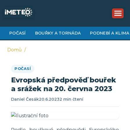
Přejít
k
hlavnímu
obsahu
POČASÍ
BOUŘKY A TORNÁDA
PODNEBÍ A KLIMA
Domů
Drobečková
POČASÍ
navigace
Evropská předpověď bouřek
a srážek na 20. června 2023
Daniel Česák
20.6.2023
2 min čtení
Podle bouřkové předpovědi Evropského