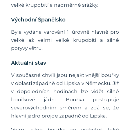
velké krupobití a nadměrné srážky.
Východní Španělsko
Byla vydána varování 1. úrovně hlavně pro
velké až velmi velké krupobití a silné
poryvy větru.
Aktuální stav
V současné chvíli jsou nejaktivnější bouřky
v oblasti západně od Lipska v Německu. Již
v dopoledních hodinách lze vidět silné
bouřkové jádro. Bouřka postupuje
severovýchodním směrem a zdá se, že
hlavní jádro projde západně od Lipska.
Velmi silné bouřky se vyskytují také