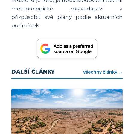
Přestože je léto, je třeba sledovat aktuální
meteorologické zpravodajství a
přizpůsobit své plány podle aktuálních
podmínek.
DALŠÍ ČLÁNKY
Všechny články →