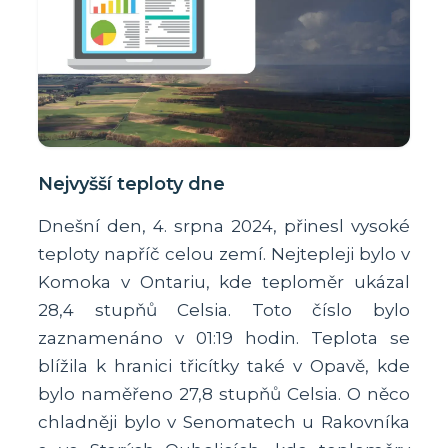
Nejvyšší teploty dne
Dnešní den, 4. srpna 2024, přinesl vysoké
teploty napříč celou zemí. Nejtepleji bylo v
Komoka v Ontariu, kde teploměr ukázal
28,4 stupňů Celsia. Toto číslo bylo
zaznamenáno v 01:19 hodin. Teplota se
blížila k hranici třicítky také v Opavě, kde
bylo naměřeno 27,8 stupňů Celsia. O něco
chladněji bylo v Senomatech u Rakovníka