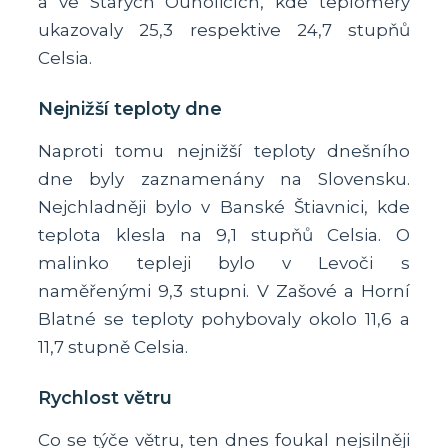
a ve Starých Ouholicích, kde teploměry
ukazovaly 25,3 respektive 24,7 stupňů
Celsia.
Nejnižší teploty dne
Naproti tomu nejnižší teploty dnešního
dne byly zaznamenány na Slovensku.
Nejchladněji bylo v Banské Štiavnici, kde
teplota klesla na 9,1 stupňů Celsia. O
malinko tepleji bylo v Levoči s
naměřenými 9,3 stupni. V Zašové a Horní
Blatné se teploty pohybovaly okolo 11,6 a
11,7 stupně Celsia.
Rychlost větru
Co se týče větru, ten dnes foukal nejsilněji