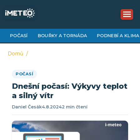
Přejít
k
hlavnímu
obsahu
POČASÍ
BOUŘKY A TORNÁDA
PODNEBÍ A KLIMA
Domů
Drobečková
POČASÍ
navigace
Dnešní počasí: Výkyvy teplot
a silný vítr
Daniel Česák
4.8.2024
2 min čtení