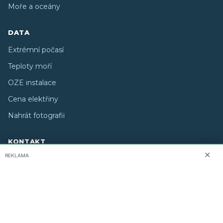
Moře a oceány
DATA
Extrémní počasí
Teploty moří
OZE instalace
Cena elektřiny
Nahrát fotografii
KONTAKT
✕
REKLAMA
O nás
info@i-meteo.cz
Twitter / X
ČHMÚ