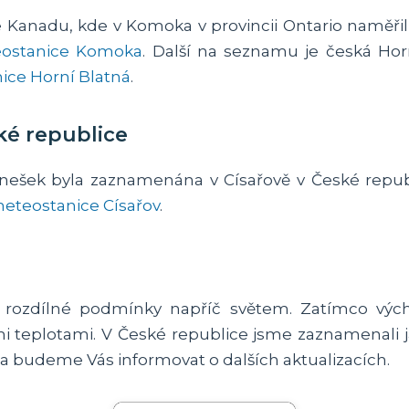
anadu, kde v Komoka v provincii Ontario naměřili n
ostanice Komoka
. Další na seznamu je česká Hor
ice Horní Blatná
.
ké republice
dnešek byla zaznamenána v Císařově v České repub
eteostanice Císařov
.
 rozdílné podmínky napříč světem. Zatímco vých
 teplotami. V České republice jsme zaznamenali jak
y a budeme Vás informovat o dalších aktualizacích.