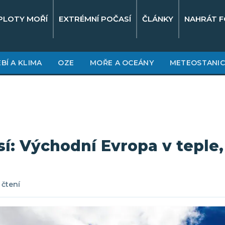
PLOTY MOŘÍ
EXTRÉMNÍ POČASÍ
ČLÁNKY
NAHRÁT F
BÍ A KLIMA
OZE
MOŘE A OCEÁNY
METEOSTANIC
í: Východní Evropa v teple
 čtení