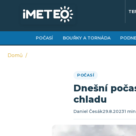
Přejít
k
TE
hlavnímu
obsahu
POČASÍ
BOUŘKY A TORNÁDA
PODNE
Domů
Drobečková
POČASÍ
navigace
Dnešní počas
chladu
Daniel Česák
29.8.2023
1 min