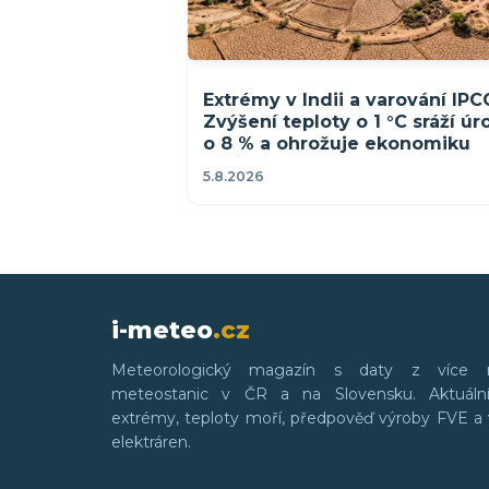
Extrémy v Indii a varování IPC
Zvýšení teploty o 1 °C sráží ú
o 8 % a ohrožuje ekonomiku
5.8.2026
i-meteo
.cz
Meteorologický magazín s daty z více 
meteostanic v ČR a na Slovensku. Aktuální
extrémy, teploty moří, předpověď výroby FVE a 
elektráren.