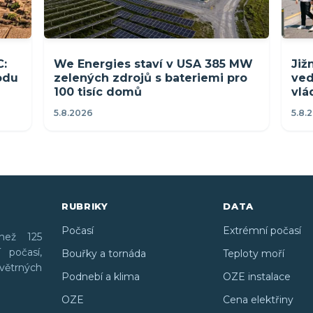
C:
We Energies staví v USA 385 MW
Již
rodu
zelených zdrojů s bateriemi pro
ved
100 tisíc domů
vlá
5.8.2026
5.8.
RUBRIKY
DATA
Počasí
Extrémní počasí
než 125
 počasí,
Bouřky a tornáda
Teploty moří
větrných
Podnebí a klima
OZE instalace
OZE
Cena elektřiny