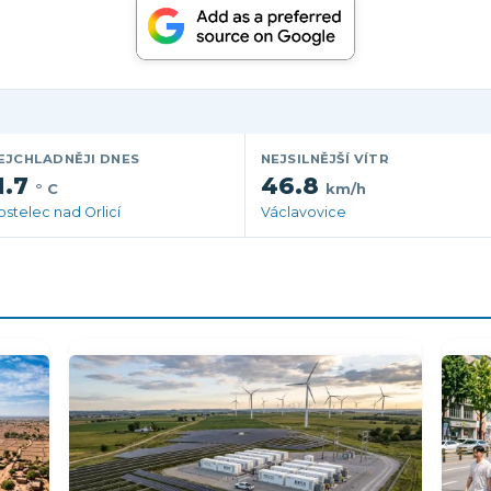
EJCHLADNĚJI DNES
NEJSILNĚJŠÍ VÍTR
1.7
46.8
° C
km/h
ostelec nad Orlicí
Václavovice