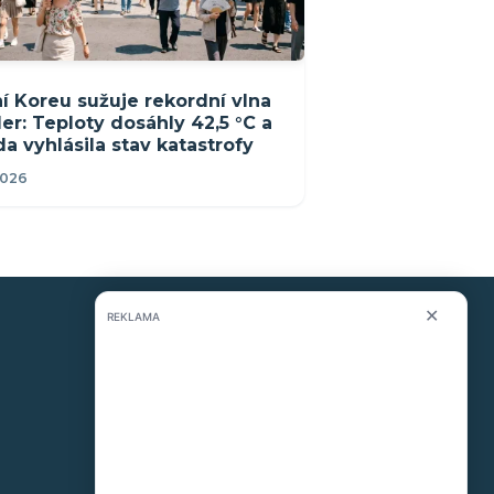
ní Koreu sužuje rekordní vlna
er: Teploty dosáhly 42,5 °C a
da vyhlásila stav katastrofy
2026
✕
REKLAMA
KONTAKT
O nás
info@i-meteo.cz
Twitter / X
ČHMÚ