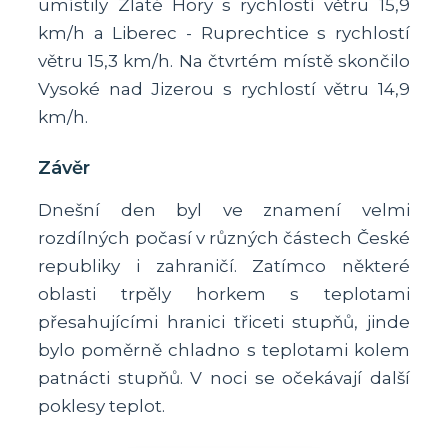
umístily Zlaté Hory s rychlostí větru 15,9
km/h a Liberec - Ruprechtice s rychlostí
větru 15,3 km/h. Na čtvrtém místě skončilo
Vysoké nad Jizerou s rychlostí větru 14,9
km/h.
Závěr
Dnešní den byl ve znamení velmi
rozdílných počasí v různých částech České
republiky i zahraničí. Zatímco některé
oblasti trpěly horkem s teplotami
přesahujícími hranici třiceti stupňů, jinde
bylo poměrně chladno s teplotami kolem
patnácti stupňů. V noci se očekávají další
poklesy teplot.