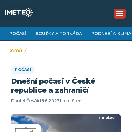
Přejít
k
hlavnímu
obsahu
POČASÍ
BOUŘKY A TORNÁDA
PODNEBÍ A KLIMA
Domů
Drobečková
POČASÍ
navigace
Dnešní počasí v České
republice a zahraničí
Daniel Česák
16.8.2023
1 min čtení