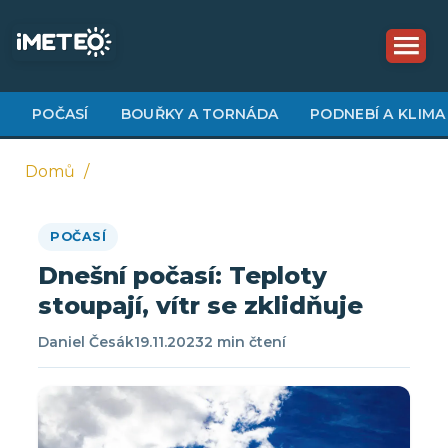
Přejít
k
hlavnímu
obsahu
POČASÍ
BOUŘKY A TORNÁDA
PODNEBÍ A KLIMA
Domů
Drobečková
POČASÍ
navigace
Dnešní počasí: Teploty
stoupají, vítr se zklidňuje
Daniel Česák
19.11.2023
2 min čtení