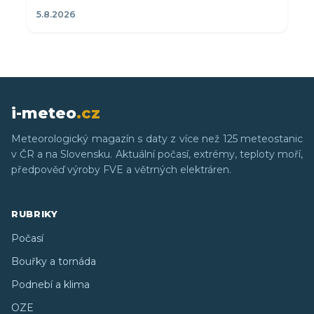
5.8.2026
i-meteo
.cz
Meteorologický magazín s daty z více než 125 meteostanic
v ČR a na Slovensku. Aktuální počasí, extrémy, teploty moří,
předpověď výroby FVE a větrných elektráren.
RUBRIKY
Počasí
Bouřky a tornáda
Podnebí a klima
OZE