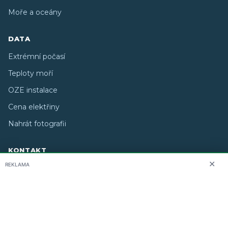
Moře a oceány
DATA
Extrémní počasí
Teploty moří
OZE instalace
Cena elektřiny
Nahrát fotografii
KONTAKT
✕
REKLAMA
O nás
info@i-meteo.cz
Twitter / X
ČHMÚ