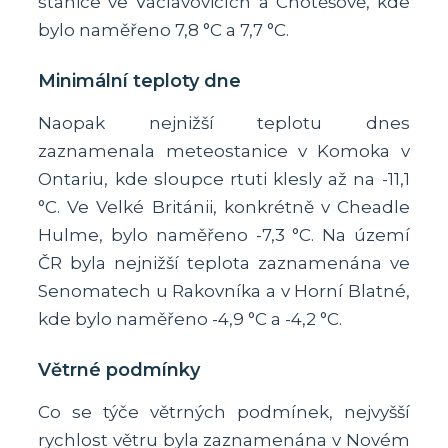
stanice ve Václavovicích a Chotěšově, kde
bylo naměřeno 7,8 °C a 7,7 °C.
Minimální teploty dne
Naopak nejnižší teplotu dnes
zaznamenala meteostanice v Komoka v
Ontariu, kde sloupce rtuti klesly až na -11,1
°C. Ve Velké Británii, konkrétně v Cheadle
Hulme, bylo naměřeno -7,3 °C. Na území
ČR byla nejnižší teplota zaznamenána ve
Senomatech u Rakovníka a v Horní Blatné,
kde bylo naměřeno -4,9 °C a -4,2 °C.
Větrné podmínky
Co se týče větrných podmínek, nejvyšší
rychlost větru byla zaznamenána v Novém