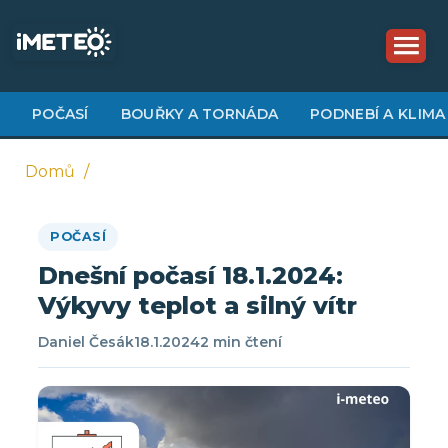
Přejít
k
hlavnímu
obsahu
POČASÍ
BOUŘKY A TORNÁDA
PODNEBÍ A KLIMA
Domů
Drobečková
POČASÍ
navigace
Dnešní počasí 18.1.2024:
Výkyvy teplot a silný vítr
Daniel Česák
18.1.2024
2 min čtení