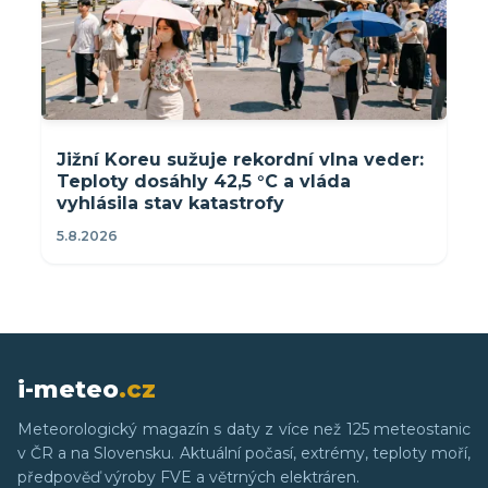
Jižní Koreu sužuje rekordní vlna veder:
Teploty dosáhly 42,5 °C a vláda
vyhlásila stav katastrofy
5.8.2026
i-meteo
.cz
Meteorologický magazín s daty z více než 125 meteostanic
v ČR a na Slovensku. Aktuální počasí, extrémy, teploty moří,
předpověď výroby FVE a větrných elektráren.