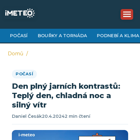
Přejít
k
hlavnímu
obsahu
POČASÍ
BOUŘKY A TORNÁDA
PODNEBÍ A KLIMA
Domů
Drobečková
POČASÍ
navigace
Den plný jarních kontrastů:
Teplý den, chladná noc a
silný vítr
Daniel Česák
20.4.2024
2 min čtení