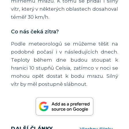
mírnému mrazu. K tomu se přidal i silný
vítr, který v některých oblastech dosahoval
téměř 30 km/h.
Co nás čeká zítra?
Podle meteorologů se můžeme těšit na
podobné počasí i v následujících dnech.
Teploty během dne budou stoupat k
hranici 10 stupňů Celsia, zatímco v noci se
mohou opět dostat k bodu mrazu. Silný
vítr by měl postupně slábnout.
DALŠÍ ČLÁNKY
Všechny články →