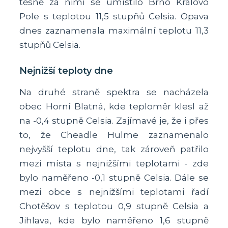
těsně za nimi se umístilo Brno Královo
Pole s teplotou 11,5 stupňů Celsia. Opava
dnes zaznamenala maximální teplotu 11,3
stupňů Celsia.
Nejnižší teploty dne
Na druhé straně spektra se nacházela
obec Horní Blatná, kde teploměr klesl až
na -0,4 stupně Celsia. Zajímavé je, že i přes
to, že Cheadle Hulme zaznamenalo
nejvyšší teplotu dne, tak zároveň patřilo
mezi místa s nejnižšími teplotami - zde
bylo naměřeno -0,1 stupně Celsia. Dále se
mezi obce s nejnižšími teplotami řadí
Chotěšov s teplotou 0,9 stupně Celsia a
Jihlava, kde bylo naměřeno 1,6 stupně