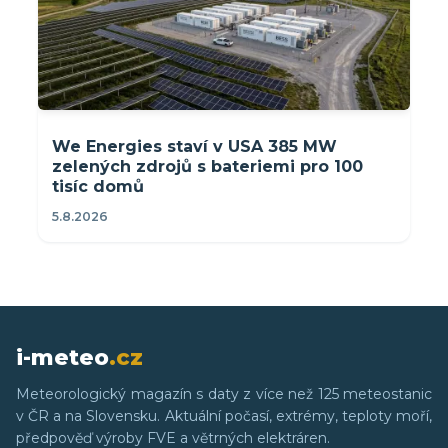
We Energies staví v USA 385 MW
zelených zdrojů s bateriemi pro 100
tisíc domů
5.8.2026
i-meteo
.cz
Meteorologický magazín s daty z více než 125 meteostanic
v ČR a na Slovensku. Aktuální počasí, extrémy, teploty moří,
předpověď výroby FVE a větrných elektráren.