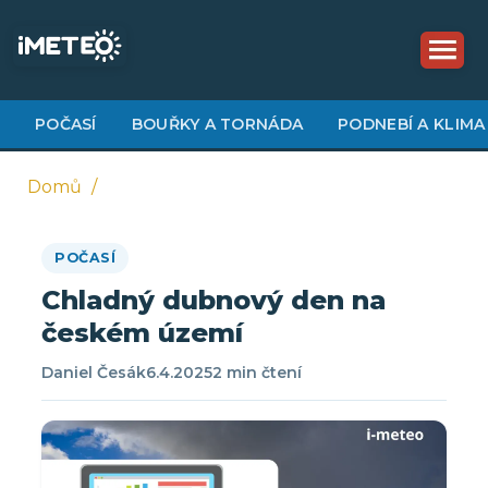
Přejít
k
hlavnímu
obsahu
POČASÍ
BOUŘKY A TORNÁDA
PODNEBÍ A KLIMA
Domů
Drobečková
POČASÍ
navigace
Chladný dubnový den na
českém území
Daniel Česák
6.4.2025
2 min čtení