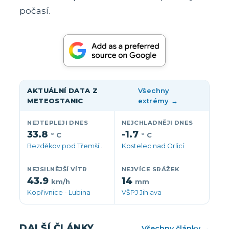
počasí.
AKTUÁLNÍ DATA Z
Všechny
METEOSTANIC
extrémy →
NEJTEPLEJI DNES
NEJCHLADNĚJI DNES
33.8
-1.7
° C
° C
Bezděkov pod Třemšínem
Kostelec nad Orlicí
NEJSILNĚJŠÍ VÍTR
NEJVÍCE SRÁŽEK
43.9
14
km/h
mm
Kopřivnice - Lubina
VŠPJ Jihlava
DALŠÍ ČLÁNKY
Všechny články →