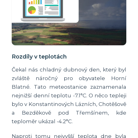
Rozdíly v teplotách
Čekal nás chladný dubnový den, který byl
zvláště náročný pro obyvatele Horní
Blatné. Tato meteostanice zaznamenala
nejnižší denní teplotu -7.1°C. O něco tepleji
bylo v Konstantinových Lázních, Chotěšově
a Bezděkově pod Třemšínem, kde
teploměr ukázal -4.2°C.
Naproti tomu nejvyšší teplota dne byla