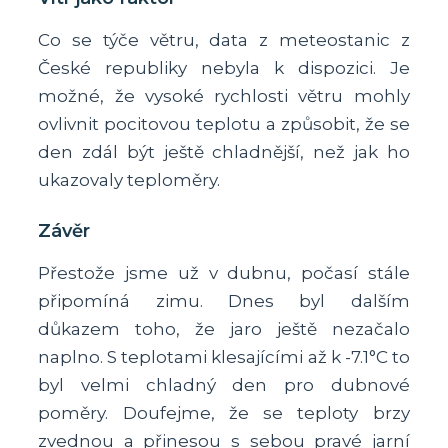
Co se týče větru, data z meteostanic z
České republiky nebyla k dispozici. Je
možné, že vysoké rychlosti větru mohly
ovlivnit pocitovou teplotu a způsobit, že se
den zdál být ještě chladnější, než jak ho
ukazovaly teploměry.
Závěr
Přestože jsme už v dubnu, počasí stále
připomíná zimu. Dnes byl dalším
důkazem toho, že jaro ještě nezačalo
naplno. S teplotami klesajícími až k -7.1°C to
byl velmi chladný den pro dubnové
poměry. Doufejme, že se teploty brzy
zvednou a přinesou s sebou pravé jarní