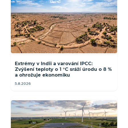
Extrémy v Indii a varování IPCC:
Zvýšení teploty o 1 °C sráží úrodu o 8 %
a ohrožuje ekonomiku
5.8.2026