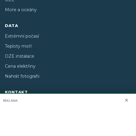
Moře a oceány
DATA
Extrémní počasí
Teploty moří
OZE instalace
Cena elektřiny
Nahrát fotografii
KONTAKT
✕
REKLAMA
O nás
info@i-meteo.cz
Twitter / X
ČHMÚ