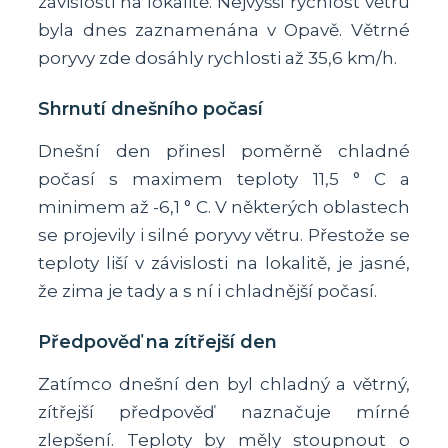
závislosti na lokalitě. Nejvyšší rychlost větru
byla dnes zaznamenána v Opavě. Větrné
poryvy zde dosáhly rychlosti až 35,6 km/h.
Shrnutí dnešního počasí
Dnešní den přinesl poměrně chladné
počasí s maximem teploty 11,5 ° C a
minimem až -6,1 ° C. V některých oblastech
se projevily i silné poryvy větru. Přestože se
teploty liší v závislosti na lokalitě, je jasné,
že zima je tady a s ní i chladnější počasí.
Předpověď na zítřejší den
Zatímco dnešní den byl chladný a větrný,
zítřejší předpověď naznačuje mírné
zlepšení. Teploty by měly stoupnout o