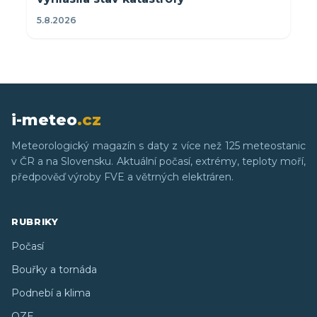
5.8.2026
i-meteo
.cz
Meteorologický magazín s daty z více než 125 meteostanic
v ČR a na Slovensku. Aktuální počasí, extrémy, teploty moří,
předpověď výroby FVE a větrných elektráren.
RUBRIKY
Počasí
Bouřky a tornáda
Podnebí a klima
OZE