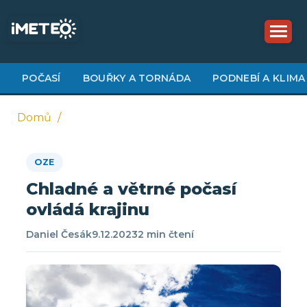
Přejít
k
hlavnímu
obsahu
POČASÍ
BOUŘKY A TORNÁDA
PODNEBÍ A KLIMA
Domů
Drobečková
OZE
navigace
Chladné a větrné počasí
ovládá krajinu
Daniel Česák
9.12.2023
2 min čtení