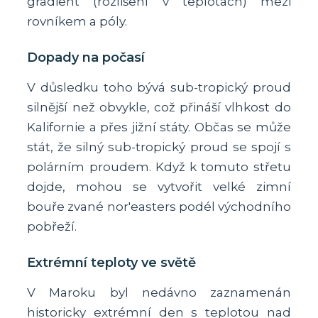
gradient (rozlišení v teplotách) mezi
rovníkem a póly.
Dopady na počasí
V důsledku toho bývá sub-tropický proud
silnější než obvykle, což přináší vlhkost do
Kalifornie a přes jižní státy. Občas se může
stát, že silný sub-tropický proud se spojí s
polárním proudem. Když k tomuto střetu
dojde, mohou se vytvořit velké zimní
bouře zvané nor'easters podél východního
pobřeží.
Extrémní teploty ve světě
V Maroku byl nedávno zaznamenán
historicky extrémní den s teplotou nad