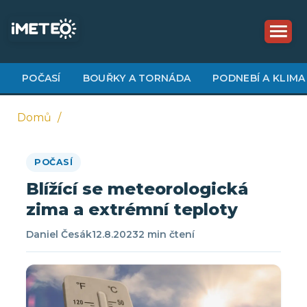
Přejít
k
hlavnímu
obsahu
POČASÍ
BOUŘKY A TORNÁDA
PODNEBÍ A KLIMA
Domů
Drobečková
POČASÍ
navigace
Blížící se meteorologická
zima a extrémní teploty
Daniel Česák
12.8.2023
2 min čtení