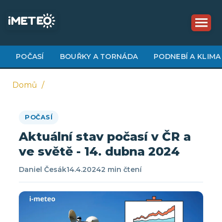
Přejít
k
hlavnímu
obsahu
POČASÍ
BOUŘKY A TORNÁDA
PODNEBÍ A KLIMA
Domů
Drobečková
POČASÍ
navigace
Aktuální stav počasí v ČR a
ve světě - 14. dubna 2024
Daniel Česák
14.4.2024
2 min čtení