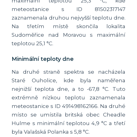
maximální teplotou 25,3 °C, kde
meteostanice s ID 81502317147
zaznamenala druhou nejvyšší teplotu dne.
Na třetím místě skončila lokalita
Sudoměřice nad Moravou s maximální
teplotou 25,1 °C.
Minimální teploty dne
Na druhé straně spektra se nacházela
Staré Ouholice, kde byla naměřena
nejnižší teplota dne, a to -67,8 °C. Tuto
extrémně nízkou teplotu zaznamenala
meteostanice s ID 491498162166. Na druhé
místo se umístila britská obec Cheadle
Hulme s minimální teplotou 4,9 °C a třetí
byla Valašská Polanka s 5,8 °C.