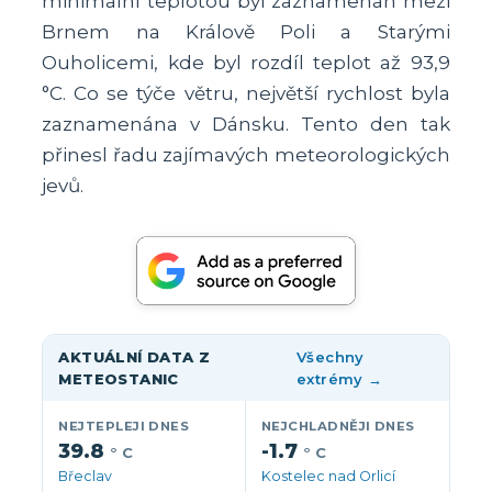
minimální teplotou byl zaznamenán mezi
Brnem na Králově Poli a Starými
Ouholicemi, kde byl rozdíl teplot až 93,9
°C. Co se týče větru, největší rychlost byla
zaznamenána v Dánsku. Tento den tak
přinesl řadu zajímavých meteorologických
jevů.
AKTUÁLNÍ DATA Z
Všechny
METEOSTANIC
extrémy →
NEJTEPLEJI DNES
NEJCHLADNĚJI DNES
39.8
-1.7
° C
° C
Břeclav
Kostelec nad Orlicí