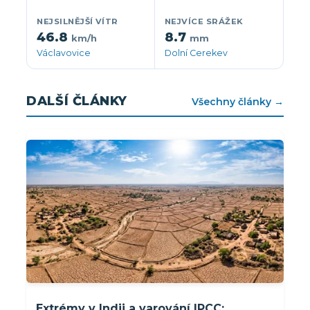
NEJSILNĚJŠÍ VÍTR
NEJVÍCE SRÁŽEK
46.8
8.7
km/h
mm
Václavovice
Dolní Cerekev
DALŠÍ ČLÁNKY
Všechny články →
Extrémy v Indii a varování IPCC: