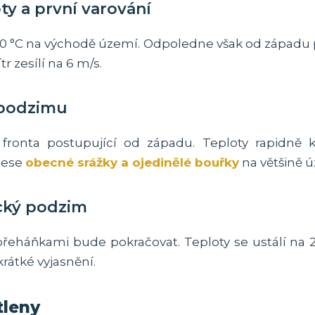
oty a první varování
0 °C na východě území. Odpoledne však od západu 
tr zesílí na 6 m/s.
d podzimu
 fronta postupující od západu. Teploty rapidně
nese
obecné srážky a ojedinělé bouřky
na většině ú
ický podzim
řeháňkami bude pokračovat. Teploty se ustálí na 2
rátké vyjasnění.
tleny