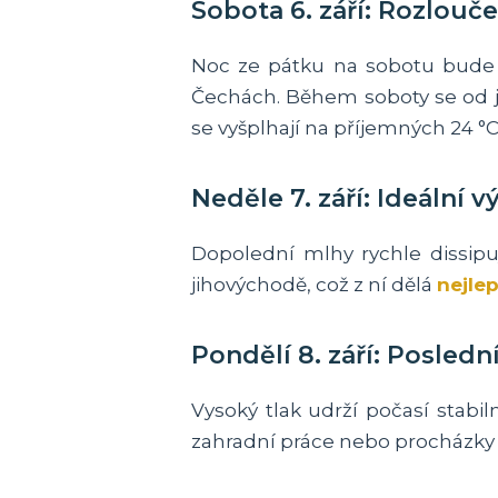
Sobota 6. září: Rozlouč
Noc ze pátku na sobotu bude d
Čechách. Během soboty se od ji
se vyšplhají na příjemných 24 °C
Neděle 7. září: Ideální v
Dopolední mlhy rychle dissipu
jihovýchodě, což z ní dělá
nejle
Pondělí 8. září: Posled
Vysoký tlak udrží počasí stabi
zahradní práce nebo procházky 