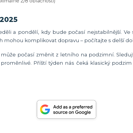
ximálně 2/8 oblačnosti)
 2025
eděli a pondělí, kdy bude počasí nejstabilnější. V
h mohou komplikovat dopravu – počítajte s delší d
se může počasí změnit z letního na podzimní. Sleduj
proměnlivé. Příští týden nás čeká klasický podzim 