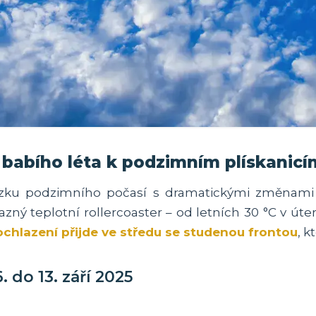
d babího léta k podzimním plískanicí
kázku podzimního počasí s dramatickými změnam
ný teplotní rollercoaster – od letních 30 °C v úte
ochlazení přijde ve středu se studenou frontou
, k
 do 13. září 2025