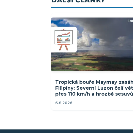
DALŠÍ ČLÁNKY
Tropická bouře Maymay zasáh
Filipíny: Severní Luzon čelí vě
přes 110 km/h a hrozbě sesuv
6.8.2026