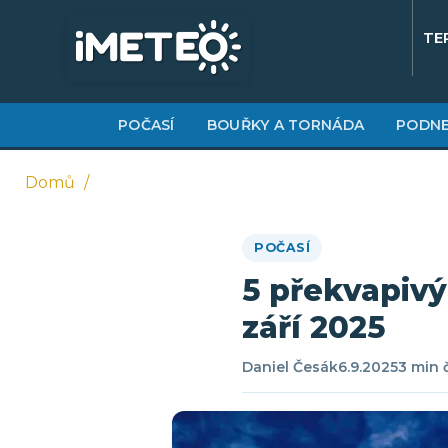
Přejít
k
TE
hlavnímu
obsahu
POČASÍ
BOUŘKY A TORNÁDA
PODNE
Domů
Drobečková
POČASÍ
navigace
5 překvapivý
září 2025
Daniel Česák
6.9.2025
3 min 