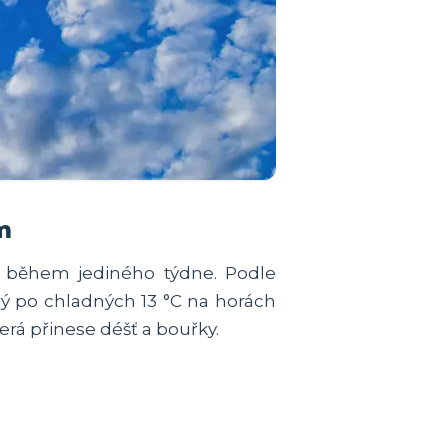
m
i během jediného týdne. Podle
rý po chladných 13 °C na horách
terá přinese déšť a bouřky.