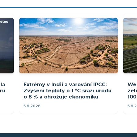
la
Extrémy v Indii a varování IPCC:
We 
tru
Zvýšení teploty o 1 °C sráží úrodu
zel
ů
o 8 % a ohrožuje ekonomiku
100
5.8.2026
5.8.