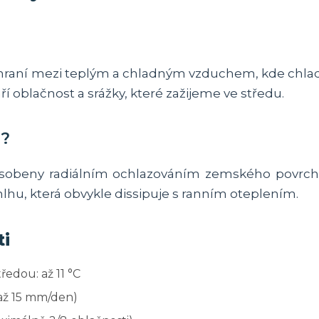
hraní mezi teplým a chladným vzduchem, kde chladn
ří oblačnost a srážky, které zažijeme ve středu.
y?
ůsobeny radiálním ochlazováním zemského povrch
lhu, která obvykle dissipuje s ranním oteplením.
ti
ředou: až 11 °C
(až 15 mm/den)