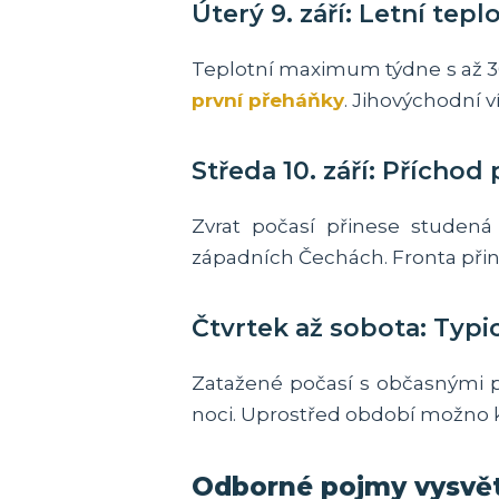
Úterý 9. září: Letní tepl
Teplotní maximum týdne s až 3
první přeháňky
. Jihovýchodní ví
Středa 10. září: Přícho
Zvrat počasí přinese studená
západních Čechách. Fronta při
Čtvrtek až sobota: Typ
Zatažené počasí s občasnými p
noci. Uprostřed období možno k
Odborné pojmy vysvě