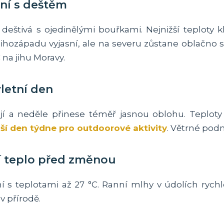
ení s deštěm
eštivá s ojedinělými bouřkami. Nejnižší teploty k
hozápadu vyjasní, ale na severu zůstane oblačno 
 na jihu Moravy.
ýletní den
jí a neděle přinese téměř jasnou oblohu. Teploty 
pší den týdne pro outdoorové aktivity
. Větrné pod
ní teplo před změnou
lní s teplotami až 27 °C. Ranní mlhy v údolích rych
v přírodě.