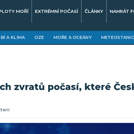
PLOTY MOŘÍ
EXTRÉMNÍ POČASÍ
ČLÁNKY
NAHRÁT F
BÍ A KLIMA
OZE
MOŘE A OCEÁNY
METEOSTANIC
ch zvratů počasí, které Česk
čtení