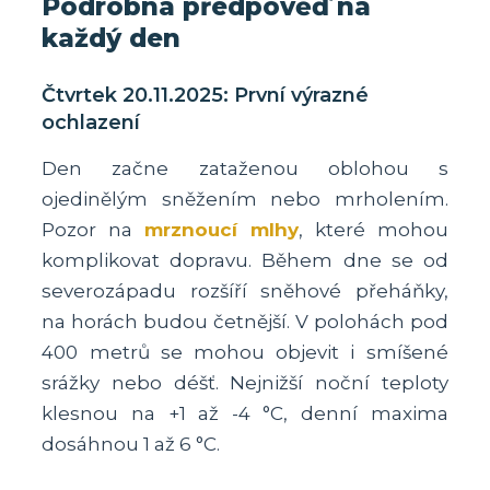
Podrobná předpověď na
každý den
Čtvrtek 20.11.2025: První výrazné
ochlazení
Den začne zataženou oblohou s
ojedinělým sněžením nebo mrholením.
Pozor na
mrznoucí mlhy
, které mohou
komplikovat dopravu. Během dne se od
severozápadu rozšíří sněhové přeháňky,
na horách budou četnější. V polohách pod
400 metrů se mohou objevit i smíšené
srážky nebo déšť. Nejnižší noční teploty
klesnou na +1 až -4 °C, denní maxima
dosáhnou 1 až 6 °C.