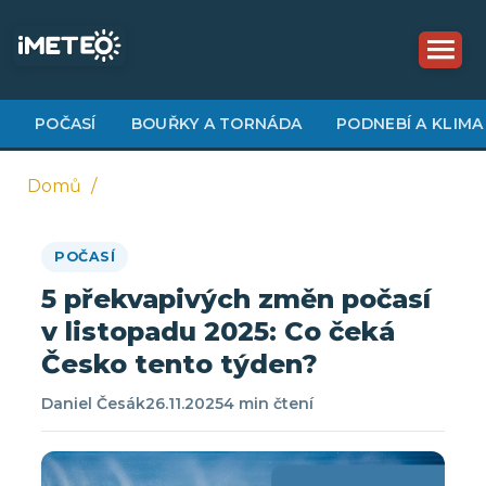
Přejít
k
hlavnímu
obsahu
POČASÍ
BOUŘKY A TORNÁDA
PODNEBÍ A KLIMA
Domů
Drobečková
POČASÍ
navigace
5 překvapivých změn počasí
v listopadu 2025: Co čeká
Česko tento týden?
Daniel Česák
26.11.2025
4 min čtení