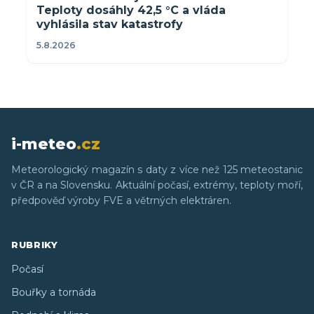
Teploty dosáhly 42,5 °C a vláda
vyhlásila stav katastrofy
5.8.2026
i-meteo
.cz
Meteorologický magazín s daty z více než 125 meteostanic
v ČR a na Slovensku. Aktuální počasí, extrémy, teploty moří,
předpověď výroby FVE a větrných elektráren.
RUBRIKY
Počasí
Bouřky a tornáda