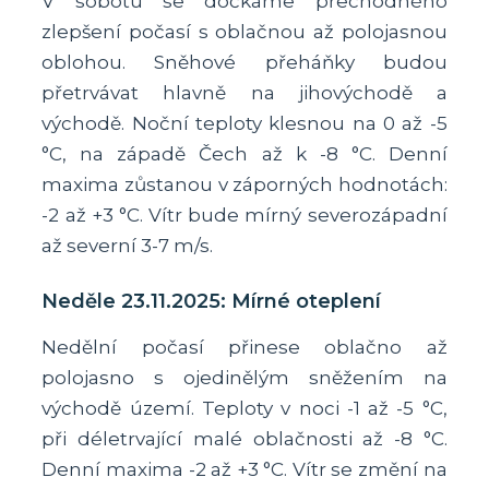
V sobotu se dočkáme přechodného
zlepšení počasí s oblačnou až polojasnou
oblohou. Sněhové přeháňky budou
přetrvávat hlavně na jihovýchodě a
východě. Noční teploty klesnou na 0 až -5
°C, na západě Čech až k -8 °C. Denní
maxima zůstanou v záporných hodnotách:
-2 až +3 °C. Vítr bude mírný severozápadní
až severní 3-7 m/s.
Neděle 23.11.2025: Mírné oteplení
Nedělní počasí přinese oblačno až
polojasno s ojedinělým sněžením na
východě území. Teploty v noci -1 až -5 °C,
při déletrvající malé oblačnosti až -8 °C.
Denní maxima -2 až +3 °C. Vítr se změní na