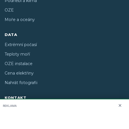
Podnebí a klima
OZE
Moře a oceány
DATA
Extrémní počasí
Teploty moří
OZE instalace
Cena elektřiny
Nahrát fotografii
KONTAKT
✕
REKLAMA
O nás
info@i-meteo.cz
Twitter / X