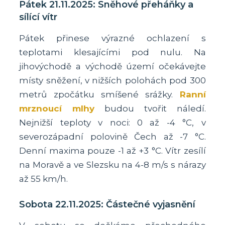
Pátek 21.11.2025: Sněhové přeháňky a
sílící vítr
Pátek přinese výrazné ochlazení s
teplotami klesajícími pod nulu. Na
jihovýchodě a východě území očekávejte
místy sněžení, v nižších polohách pod 300
metrů zpočátku smíšené srážky.
Ranní
mrznoucí mlhy
budou tvořit náledí.
Nejnižší teploty v noci: 0 až -4 °C, v
severozápadní polovině Čech až -7 °C.
Denní maxima pouze -1 až +3 °C. Vítr zesílí
na Moravě a ve Slezsku na 4-8 m/s s nárazy
až 55 km/h.
Sobota 22.11.2025: Částečné vyjasnění