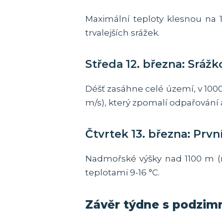
Maximální teploty klesnou na 1
trvalejších srážek.
Středa 12. března: Sráž
Déšť zasáhne celé území, v 1000
m/s), který zpomalí odpařování 
Čtvrtek 13. března: První
Nadmořské výšky nad 1100 m (
teplotami 9-16 °C.
Závěr týdne s podzim