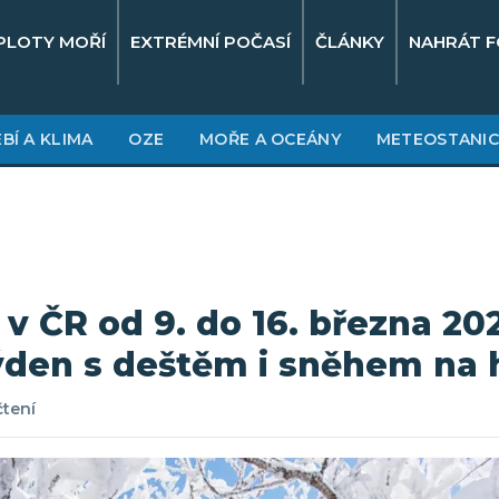
PLOTY MOŘÍ
EXTRÉMNÍ POČASÍ
ČLÁNKY
NAHRÁT F
BÍ A KLIMA
OZE
MOŘE A OCEÁNY
METEOSTANIC
 v ČR od 9. do 16. března 20
týden s deštěm i sněhem na 
čtení