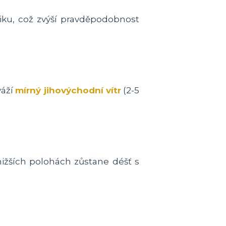
iku, což zvýší pravděpodobnost
váží
mírný jihovýchodní vítr
(2-5
nižších polohách zůstane déšť s