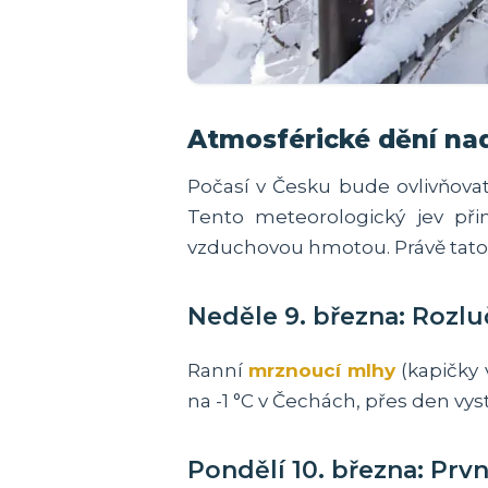
Atmosférické dění na
Počasí v Česku bude ovlivňova
Tento meteorologický jev př
vzduchovou hmotou. Právě tato 
Neděle 9. března: Rozlu
Ranní
mrznoucí mlhy
(kapičky 
na -1 °C v Čechách, přes den vys
Pondělí 10. března: Prv