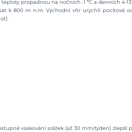
se teploty propadnou na nočních -1 °C a denních 4-13
t k 800 m n.m. Východní vítr urychlí pocitové o
ot).
stupné vsakování srážek (až 30 mm/týden) zlepší p