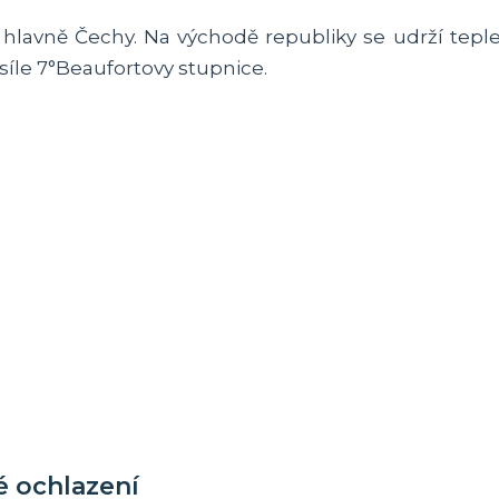
avně Čechy. Na východě republiky se udrží tepleji 
síle 7°Beaufortovy stupnice.
é ochlazení