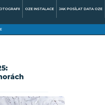
OTOGRAFII
OZE INSTALACE
JAK POSÍLAT DATA OZE
E
25:
horách