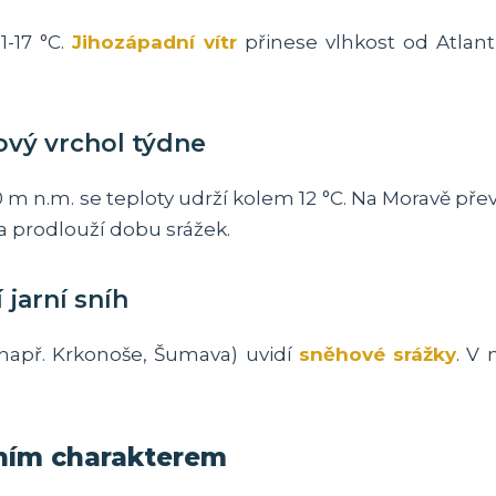
1-17 °C.
Jihozápadní vítr
přinese vlhkost od Atlant
kový vrchol týdne
 m n.m. se teploty udrží kolem 12 °C. Na Moravě pře
a prodlouží dobu srážek.
 jarní sníh
např. Krkonoše, Šumava) uvidí
sněhové srážky
. V 
ním charakterem