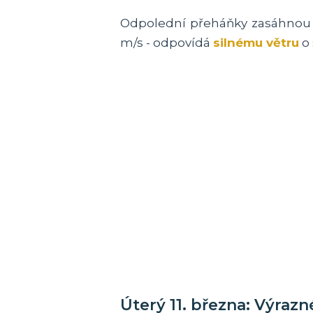
Odpolední přeháňky zasáhnou hl
m/s - odpovídá
silnému větru
o 
Úterý 11. března: Výrazn