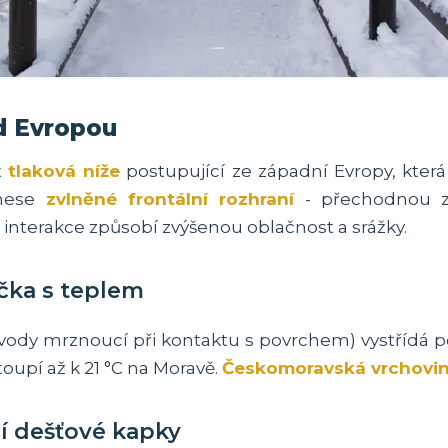
d Evropou
t
tlaková níže
postupující ze západní Evropy, která 
inese
zvlněné frontální rozhraní
- přechodnou z
interakce způsobí zvýšenou oblačnost a srážky.
čka s teplem
vody mrznoucí při kontaktu s povrchem) vystřídá po
toupí až k 21 °C na Moravě.
Českomoravská vrchovi
ní dešťové kapky