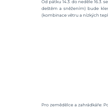
Od pátku 14.3. do neděle 16.3. 
deštěm a sněžením) bude klesa
(kombinace větru a nízkých tepl
Pro zemědělce a zahrádkáře: Po