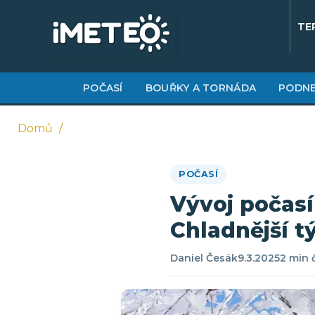
Přejít
k
TE
hlavnímu
obsahu
POČASÍ
BOUŘKY A TORNÁDA
PODNE
Domů
Drobečková
POČASÍ
navigace
Vývoj počasí
Chladnější 
Daniel Česák
9.3.2025
2 min 