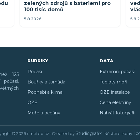
rodu
zelených zdrojů s bateriemi pro
ved
100 tisíc domů
vlá
5.8.2026
5.8.
RUBRIKY
DATA
Počasí
Extrémní počasí
než 125
 počasí,
Bouřky a tornáda
Teploty moří
větrných
Podnebí a klima
OZE instalace
OZE
Cena elektřiny
Moře a oceány
Nahrát fotografii
Studiografix
Ic
right © 2026 i-meteo.cz · Created by
· Některé ikony: