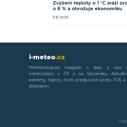
Zvýšení teploty o 1 °C sráží ú
o 8 % a ohrožuje ekonomiku
5.8.2026
i-meteo
.cz
Meteorologický magazín s daty z více 
meteostanic v ČR a na Slovensku. Aktuální
extrémy, teploty moří, předpověď výroby FVE a 
elektráren.
Copy