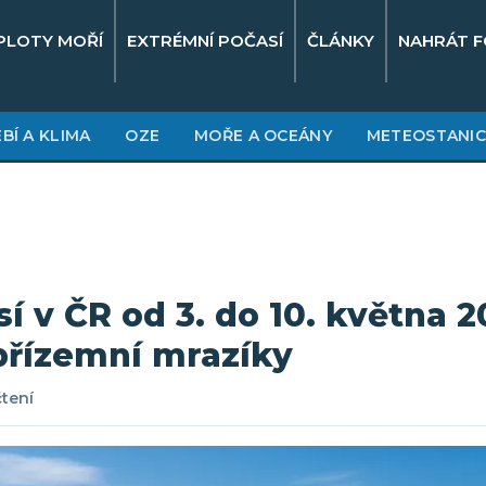
PLOTY MOŘÍ
EXTRÉMNÍ POČASÍ
ČLÁNKY
NAHRÁT F
BÍ A KLIMA
OZE
MOŘE A OCEÁNY
METEOSTANIC
í v ČR od 3. do 10. května 2
přízemní mrazíky
čtení