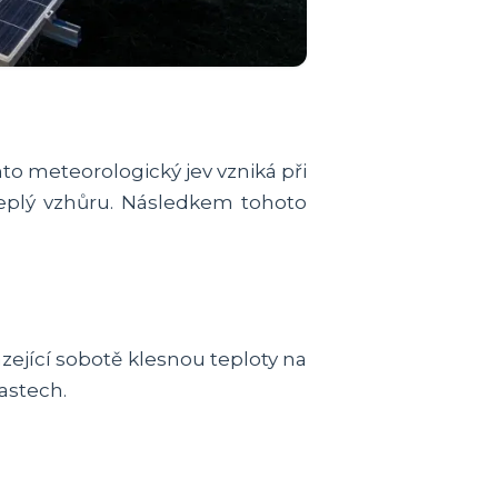
o meteorologický jev vzniká při
teplý vzhůru. Následkem tohoto
zející sobotě klesnou teploty na
astech.