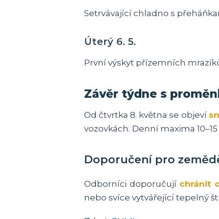
Setrvávající chladno s přeháňka
Úterý 6. 5.
První výskyt přízemních mrazíků
Závěr týdne s proměnl
Od čtvrtka 8. května se objeví
sn
vozovkách. Denní maxima 10–15
Doporučení pro zemědě
Odborníci doporučují
chránit c
nebo svíce vytvářející tepelný ští