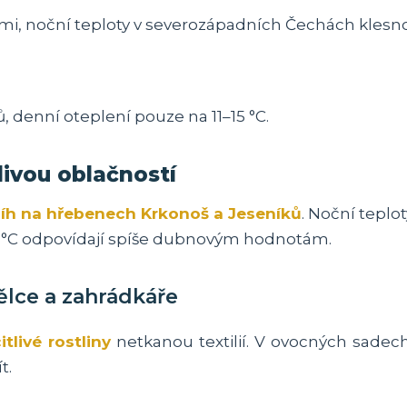
mi, noční teploty v severozápadních Čechách klesno
, denní oteplení pouze na 11–15 °C.
ivou oblačností
íh na hřebenech Krkonoš a Jeseníků
. Noční teplo
 °C odpovídají spíše dubnovým hodnotám.
lce a zahrádkáře
itlivé rostliny
netkanou textilií. V ovocných sade
t.