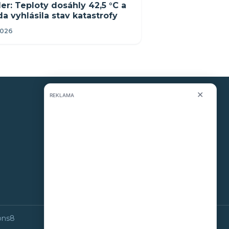
er: Teploty dosáhly 42,5 °C a
da vyhlásila stav katastrofy
2026
✕
REKLAMA
KONTAKT
O nás
info@i-meteo.cz
Twitter / X
ČHMÚ
ons8