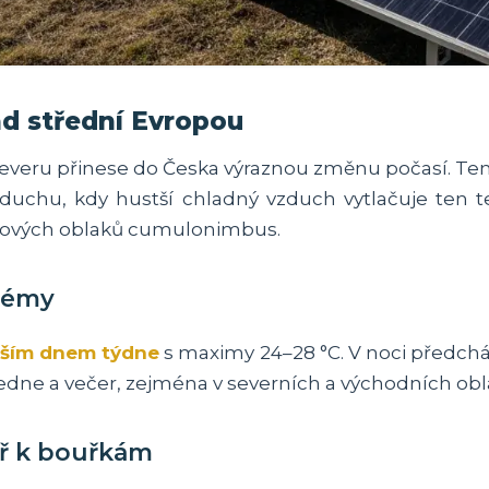
d střední Evropou
severu přinese do Česka výraznou změnu počasí. Tent
duchu, kdy hustší chladný vzduch vytlačuje ten 
řkových oblaků cumulonimbus.
rémy
jším dnem týdne
s maximy 24–28 °C. V noci předchá
dne a večer, zejména v severních a východních obl
ř k bouřkám