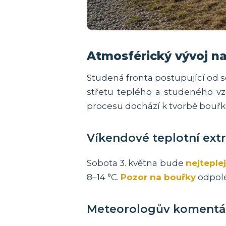
Atmosférický vývoj na
Studená fronta postupující od 
střetu teplého a studeného vz
procesu dochází k tvorbě bou
Víkendové teplotní ext
Sobota 3. května bude
nejteple
8–14 °C.
Pozor na bouřky
odpole
Meteorologův komentá