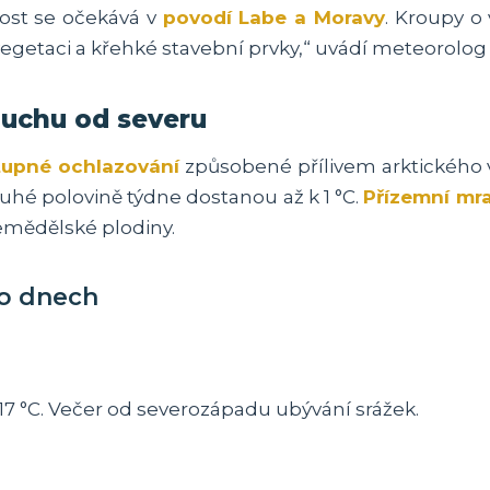
nost se očekává v
povodí Labe a Moravy
. Kroupy o 
getaci a křehké stavební prvky,“ uvádí meteorolo
uchu od severu
tupné ochlazování
způsobené přílivem arktického 
uhé polovině týdne dostanou až k 1 °C.
Přízemní mr
mědělské plodiny.
o dnech
7 °C. Večer od severozápadu ubývání srážek.