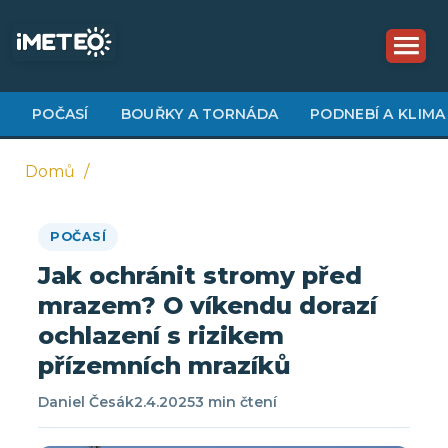
Přejít
k
hlavnímu
obsahu
POČASÍ
BOUŘKY A TORNÁDA
PODNEBÍ A KLIMA
Domů
Drobečková
POČASÍ
navigace
Jak ochránit stromy před
mrazem? O víkendu dorazí
ochlazení s rizikem
přízemních mrazíků
Daniel Česák
2.4.2025
3 min čtení