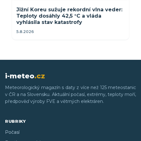
Jižní Koreu sužuje rekordní vlna veder:
Teploty dosáhly 42,5 °C a vláda
vyhlásila stav katastrofy
5.8.2026
i-meteo
.cz
Meteorologický magazín s daty z více než 125 meteostanic
v ČR a na Slovensku. Aktuální počasí, extrémy, teploty moří,
předpověď výroby FVE a větrných elektráren.
RUBRIKY
Počasí