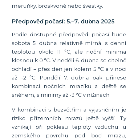
meruňky, broskvoně nebo švestky.
Předpověď počasí: 5.–7. dubna 2025
Podle dostupné předpovědi počasí bude
sobota 5. dubna relativně mírná, s denní
teplotou okolo 11 °C, ale noční minima
klesnou k 0 °C. V neděli 6. dubna se citelně
ochladí – přes den jen kolem 5 °C a v noci
až -2 °C. Pondělí 7. dubna pak přinese
kombinaci nočních mrazíků a deště se
sněhem, s minimy až -3 °C v nížinách.
V kombinaci s bezvětřím a vyjasněním je
riziko přízemních mrazů ještě vyšší. Ty
vznikají při poklesu teploty vzduchu u
zemského povrchu pod bod mrazu,