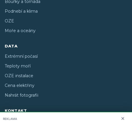
Bouřky a tornáda
Podnebí a klima
OZE
Moře a oceány
DATA
Extrémní počasí
Teploty moří
OZE instalace
Cena elektřiny
Nahrát fotografii
KONTAKT
✕
REKLAMA
O nás
info@i-meteo.cz