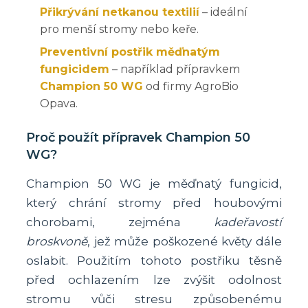
Přikrývání netkanou textilií
– ideální
pro menší stromy nebo keře.
Preventivní postřik měďnatým
fungicidem
– například přípravkem
Champion 50 WG
od firmy AgroBio
Opava.
Proč použít přípravek Champion 50
WG?
Champion 50 WG je měďnatý fungicid,
který chrání stromy před houbovými
chorobami, zejména
kadeřavostí
broskvoně
, jež může poškozené květy dále
oslabit. Použitím tohoto postřiku těsně
před ochlazením lze zvýšit odolnost
stromu vůči stresu způsobenému