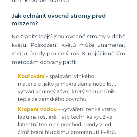
tím i k tvorbě mrazíků.
Jak ochránit ovocné stromy před
mrazem?
Nejzranitelnější jsou ovocné stromy v době
květu. Poškození květů může znamenat
ztrátu úrody pro celý rok. K nejúčinnějším
metodám ochrany patří:
Kouřování
– spalování vlhkého
materiálu, jako je mokrá sláma nebo listí,
vytváří kouřový závoj, který snižuje únik
tepla ze zemského povrchu.
Kropení vodou
– vytváření tenké vrstvy
ledu na rostlině. Tato technika využívá
latentní teplo při přechodu vody v led,
čímž brání hlubšímu promrznutí květů.