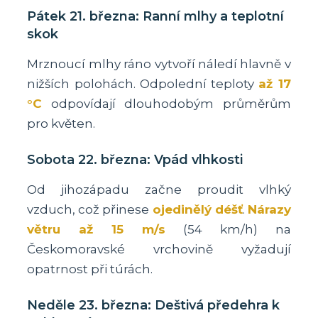
Pátek 21. března: Ranní mlhy a teplotní
skok
Mrznoucí mlhy ráno vytvoří náledí hlavně v
nižších polohách. Odpolední teploty
až 17
°C
odpovídají dlouhodobým průměrům
pro květen.
Sobota 22. března: Vpád vlhkosti
Od jihozápadu začne proudit vlhký
vzduch, což přinese
ojedinělý déšť
.
Nárazy
větru až 15 m/s
(54 km/h) na
Českomoravské vrchovině vyžadují
opatrnost při túrách.
Neděle 23. března: Deštivá předehra k