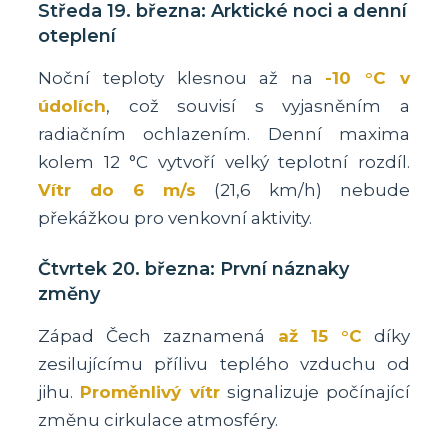
Středa 19. března: Arktické noci a denní
oteplení
Noční teploty klesnou až na
-10 °C v
údolích
, což souvisí s vyjasněním a
radiačním ochlazením. Denní maxima
kolem 12 °C vytvoří velký teplotní rozdíl.
Vítr do 6 m/s
(21,6 km/h) nebude
překážkou pro venkovní aktivity.
Čtvrtek 20. března: První náznaky
změny
Západ Čech zaznamená
až 15 °C
díky
zesilujícímu přílivu teplého vzduchu od
jihu.
Proměnlivý vítr
signalizuje počínající
změnu cirkulace atmosféry.