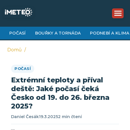
Přejít
k
hlavnímu
obsahu
POČASÍ
BOUŘKY A TORNÁDA
PODNEBÍ A KLIMA
Domů
Drobečková
POČASÍ
navigace
Extrémní teploty a příval
deště: Jaké počasí čeká
Česko od 19. do 26. března
2025?
Daniel Česák
19.3.2025
2 min čtení