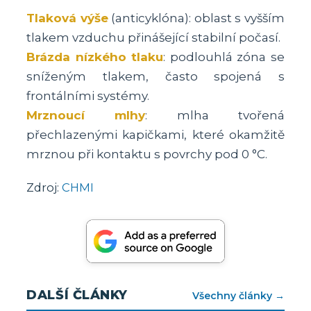
Tlaková výše
(anticyklóna): oblast s vyšším
tlakem vzduchu přinášející stabilní počasí.
Brázda nízkého tlaku
: podlouhlá zóna se
sníženým tlakem, často spojená s
frontálními systémy.
Mrznoucí mlhy
: mlha tvořená
přechlazenými kapičkami, které okamžitě
mrznou při kontaktu s povrchy pod 0 °C.
Zdroj:
CHMI
DALŠÍ ČLÁNKY
Všechny články →